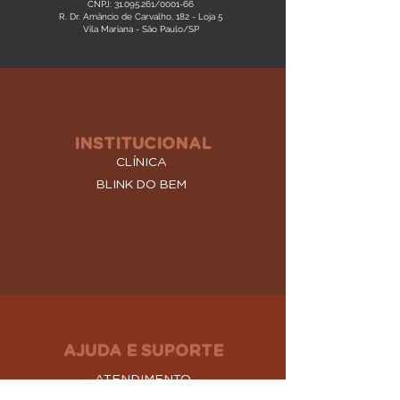
CNPJ: 31.095.261/0001-66
R. Dr. Amâncio de Carvalho, 182 -
Loja 5
Vila Mariana -
São Paulo/SP
INSTITUCIONAL
CLÍNICA
BLINK DO BEM
AJUDA E SUPORTE
ATENDIMENTO